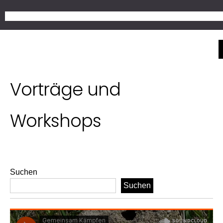
Zum
Get 30% off your fi
Inhalt
springen
Vorträge und
Workshops
Suchen
Suchen