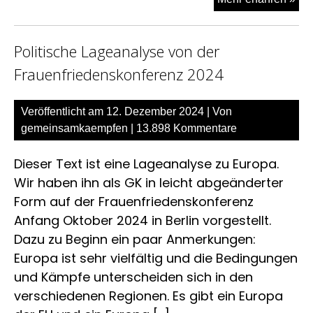
Jiy
Aza
Politische Lageanalyse von der
–
Fem
Frauenfriedenskonferenz 2024
Org
>G
Veröffentlicht am
12. Dezember 2024
| Von
Kä
gemeinsamkaempfen
|
13.898 Kommentare
mit
Akt
Dieser Text ist eine Lageanalyse zu Europa.
zu
Wir haben ihn als GK in leicht abgeänderter
8.
Form auf der Frauenfriedenskonferenz
Mä
Anfang Oktober 2024 in Berlin vorgestellt.
Dazu zu Beginn ein paar Anmerkungen:
Europa ist sehr vielfältig und die Bedingungen
und Kämpfe unterscheiden sich in den
verschiedenen Regionen. Es gibt ein Europa