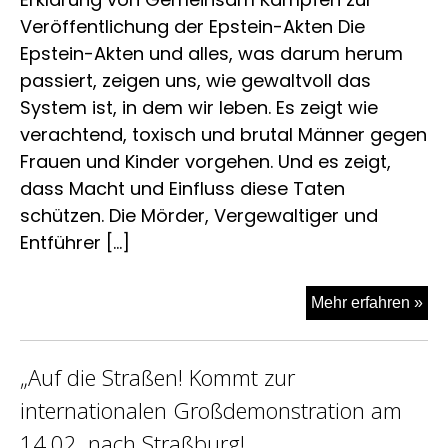
Veröffentlichung der Epstein-Akten Die
Epstein-Akten und alles, was darum herum
passiert, zeigen uns, wie gewaltvoll das
System ist, in dem wir leben. Es zeigt wie
verachtend, toxisch und brutal Männer gegen
Frauen und Kinder vorgehen. Und es zeigt,
dass Macht und Einfluss diese Taten
schützen. Die Mörder, Vergewaltiger und
Entführer […]
„Wi
Mehr erfahren »
mü
laut
„Auf die Straßen! Kommt zur
wer
de
internationalen Großdemonstration am
die
14.02. nach Straßburg!
Tät