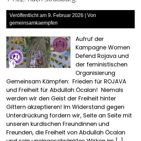
bra
uns
Veröffentlicht am
9. Februar 2026
| Von
Sch
gemeinsamkaempfen
Aufruf der
Kampagne Women
Defend Rojava und
der feministischen
Organisierung
Gemeinsam Kämpfen: Frieden für ROJAVA
und Freiheit für Abdullah Öcalan! Niemals
werden wir den Geist der Freiheit hinter
Gittern akzeptieren! Im Widerstand gegen
Unterdrückung fordern wir, Seite an Seite mit
unseren kurdischen Freundinnen und
Freunden, die Freiheit von Abdullah Öcalan
und sein uneingeschränktes Wirken im […]