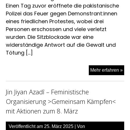
Einen Tag zuvor eröffnete die pakistanische
Polizei das Feuer gegen Demonstrant:innen
eines friedlichen Protestes, wobei drei
Personen erschossen und viele verletzt
wurden. Die Sitzblockade war eine
widerständige Antwort auf die Gewalt und
Tötung […]
Fr
Mehr erfahren »
for
Dr.
Jin Jiyan Azadî – Feministische
Ma
Bal
Organisierung >Gemeinsam Kämpfen<
Rai
mit Aktionen zum 8. März
the
int
soli
Veröffentlicht am
25. März 2025
| Von