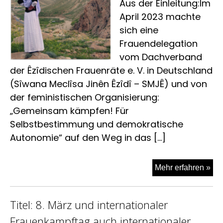
Aus der Einleitung:Im
April 2023 machte
sich eine
Frauendelegation
vom Dachverband
der Êzîdischen Frauenräte e. V. in Deutschland
(Sîwana Meclîsa Jinên Êzîdî – SMJÊ) und von
der feministischen Organisierung:
„Gemeinsam kämpfen! Für
Selbstbestimmung und demokratische
Autonomie“ auf den Weg in das […]
Bro
Mehr erfahren »
zu
Şen
Titel: 8. März und internationaler
onl
Frauenkampftag auch internationaler