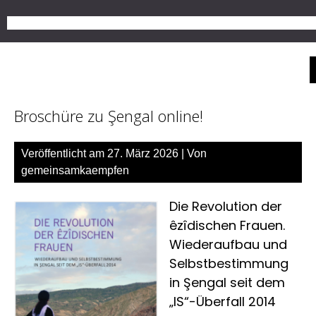
Zum
Get 30% off your fi
Inhalt
springen
Broschüre zu Şengal online!
Veröffentlicht am
27. März 2026
| Von
gemeinsamkaempfen
Die Revolution der
êzîdischen Frauen.
Wiederaufbau und
Selbstbestimmung
in Şengal seit dem
„IS“-Überfall 2014