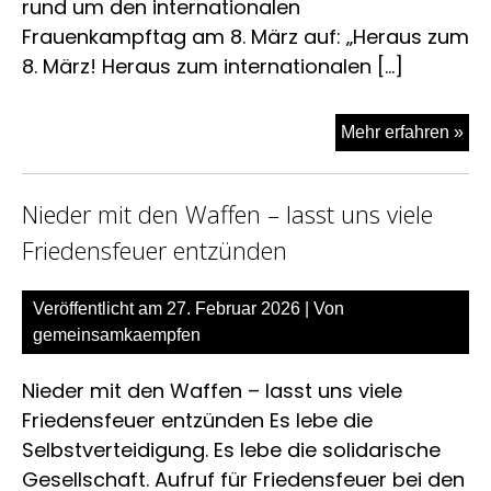
rund um den internationalen
Frauenkampftag am 8. März auf: „Heraus zum
8. März! Heraus zum internationalen […]
Tite
Mehr erfahren »
8.
Mä
Nieder mit den Waffen – lasst uns viele
un
int
Friedensfeuer entzünden
Fra
au
Veröffentlicht am
27. Februar 2026
| Von
int
gemeinsamkaempfen
Fri
Nieder mit den Waffen – lasst uns viele
Friedensfeuer entzünden Es lebe die
Selbstverteidigung. Es lebe die solidarische
Gesellschaft. Aufruf für Friedensfeuer bei den