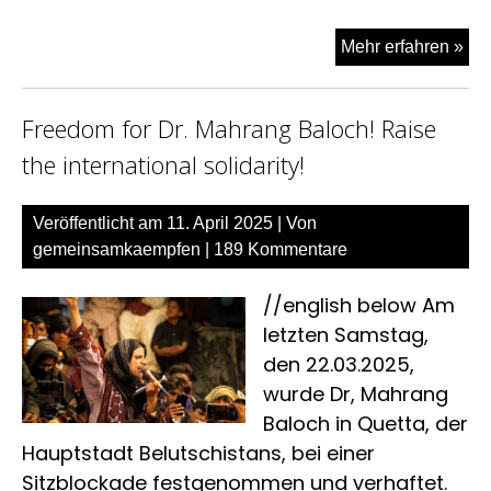
Ka
Mehr erfahren »
„Ich
will
Freedom for Dr. Mahrang Baloch! Raise
Öca
tref
the international solidarity!
#Vi
Veröffentlicht am
11. April 2025
| Von
gemeinsamkaempfen
|
189 Kommentare
//english below Am
letzten Samstag,
den 22.03.2025,
wurde Dr, Mahrang
Baloch in Quetta, der
Hauptstadt Belutschistans, bei einer
Sitzblockade festgenommen und verhaftet.