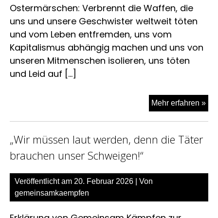
Ostermärschen: Verbrennt die Waffen, die
uns und unsere Geschwister weltweit töten
und vom Leben entfremden, uns vom
Kapitalismus abhängig machen und uns von
unseren Mitmenschen isolieren, uns töten
und Leid auf […]
Nie
Mehr erfahren »
mit
de
„Wir müssen laut werden, denn die Täter
Waf
–
brauchen unser Schweigen!“
las
uns
Veröffentlicht am
20. Februar 2026
| Von
vie
gemeinsamkaempfen
Fri
ent
Erklärung von Gemeinsam Kämpfen zur