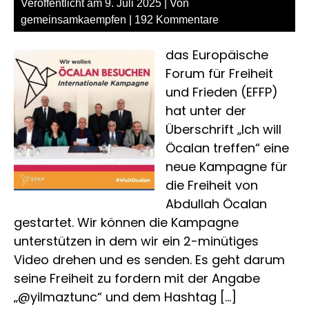
Veröffentlicht am
9. Juli 2025
| Von
8.
gemeinsamkaempfen
|
192 Kommentare
No
202
das Europäische
11
Forum für Freiheit
Uhr
und Frieden (EFFP)
in
Köl
hat unter der
Deu
Überschrift „Ich will
Wer
Öcalan treffen“ eine
neue Kampagne für
die Freiheit von
Abdullah Öcalan
gestartet. Wir können die Kampagne
unterstützen in dem wir ein 2-minütiges
Video drehen und es senden. Es geht darum
seine Freiheit zu fordern mit der Angabe
„@yilmaztunc“ und dem Hashtag […]