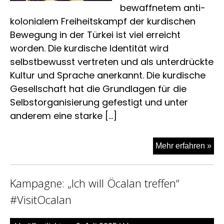
bewaffnetem anti-
kolonialem Freiheitskampf der kurdischen
Bewegung in der Türkei ist viel erreicht
worden. Die kurdische Identität wird
selbstbewusst vertreten und als unterdrückte
Kultur und Sprache anerkannt. Die kurdische
Gesellschaft hat die Grundlagen für die
Selbstorganisierung gefestigt und unter
anderem eine starke […]
Auf
Mehr erfahren »
von
Ge
Kampagne: „Ich will Öcalan treffen“
Kä
zur
#VisitOcalan
Dem
am