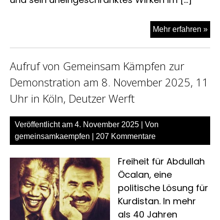
„Au
Mehr erfahren »
die
Str
Aufruf von Gemeinsam Kämpfen zur
Ko
zur
Demonstration am 8. November 2025, 11
int
Uhr in Köln, Deutzer Werft
Gro
am
14.
Veröffentlicht am
4. November 2025
| Von
na
gemeinsamkaempfen
|
207 Kommentare
Str
Freiheit für Abdullah
Öcalan, eine
politische Lösung für
Kurdistan. In mehr
als 40 Jahren