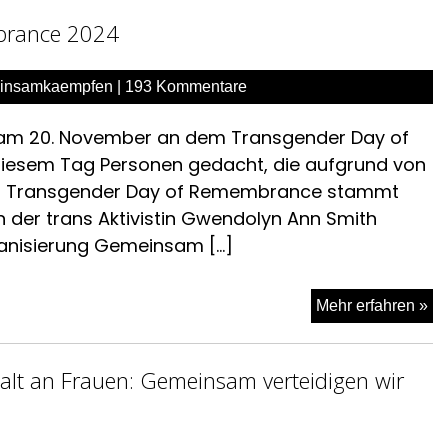
brance 2024
insamkaempfen
|
193 Kommentare
en am 20. November an dem Transgender Day of
diesem Tag Personen gedacht, die aufgrund von
Der Transgender Day of Remembrance stammt
der trans Aktivistin Gwendolyn Ann Smith
ganisierung Gemeinsam […]
Er
Mehr erfahren »
zu
Tr
lt an Frauen: Gemeinsam verteidigen wir
Da
of
Re