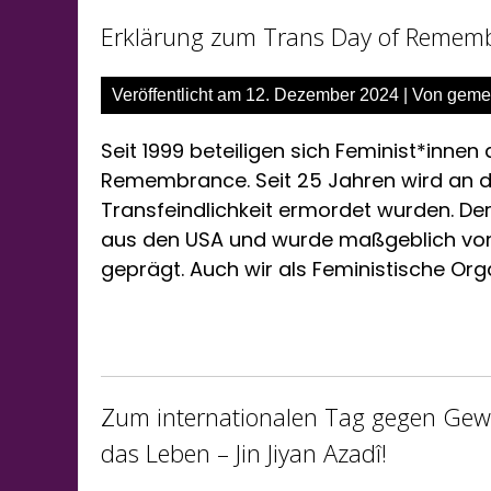
Erklärung zum Trans Day of Remem
Veröffentlicht am
12. Dezember 2024
| Von
geme
Seit 1999 beteiligen sich Feminist*inn
Remembrance. Seit 25 Jahren wird an 
Transfeindlichkeit ermordet wurden. 
aus den USA und wurde maßgeblich von 
geprägt. Auch wir als Feministische Or
Zum internationalen Tag gegen Gewa
das Leben – Jin Jiyan Azadî!