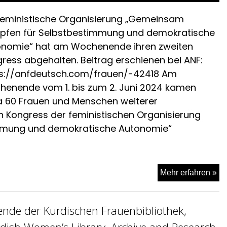
Sü
feministische Organisierung „Gemeinsam
pfen für Selbstbestimmung und demokratische
onomie“ hat am Wochenende ihren zweiten
ress abgehalten. Beitrag erschienen bei ANF:
s://anfdeutsch.com/frauen/-42418 Am
enende vom 1. bis zum 2. Juni 2024 kamen
a 60 Frauen und Menschen weiterer
n Kongress der feministischen Organisierung
mmung und demokratische Autonomie“
Zw
Mehr erfahren »
Ko
de
nde der Kurdischen Frauenbibliothek,
fe
Or
dish Women’s Library, Archive and Research