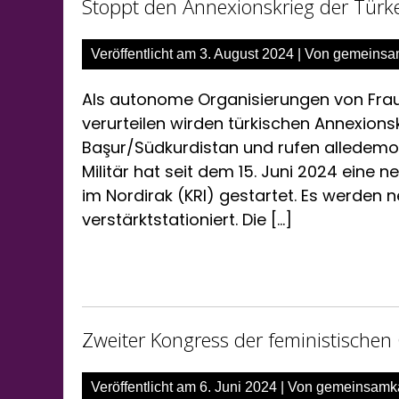
Stoppt den Annexionskrieg der Türke
Veröffentlicht am
3. August 2024
| Von
gemeinsa
Als autonome Organisierungen von Fra
verurteilen wirden türkischen Annexionsk
Başur/Südkurdistan und rufen alledemok
Militär hat seit dem 15. Juni 2024 eine
im Nordirak (KRI) gestartet. Es werden 
verstärktstationiert. Die […]
Zweiter Kongress der feministisch
Veröffentlicht am
6. Juni 2024
| Von
gemeinsamk