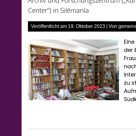
Center“) in Silêmanîa
Veröffentlicht am
19. Oktober 2023
| Von
gemein
Eine
der 
Frau
nach
inte
zu s
Aufm
Südk