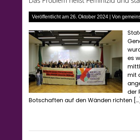
Veröffentlicht am
26. Oktober 2024
| Von
gemein
Stat
Geno
wurd
es w
mitt
mit 
ange
der 
Botschaften auf den Wänden richten […