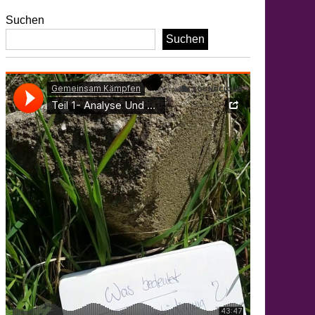
Suchen
Suchen
klärung
m
ans
y
membrance