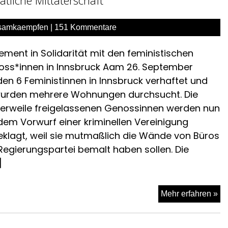
Ge
st
samkaempfen
|
151 Kommentare
wir
de
ement in Solidarität mit den feministischen
tü
ss*innen in Innsbruck Aam 26. September
Ang
en 6 Feministinnen in Innsbruck verhaftet und
un
urden mehrere Wohnungen durchsucht. Die
ve
lerweile freigelassenen Genossinnen werden nun
di
dem Vorwurf einer kriminellen Vereinigung
Fr
klagt, weil sie mutmaßlich die Wände von Büros
Regierungspartei bemalt haben sollen. Die
]
Da
Mehr erfahren »
Pr
he