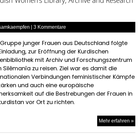
„G
Kä
samkaempfen
|
3 Kommentare
 Gruppe junger Frauen aus Deutschland folgte
Einladung, zur Eröffnung der Kurdischen
enbibliothek mit Archiv und Forschungszentrum
 Silêmanîa zu reisen. Ziel war es damit die
rnationalen Verbindungen feministischer Kämpfe
tärken und auch eine europäische
erksamkeit auf die Bestrebungen der Frauen in
urdistan vor Ort zu richten.
Re
Mehr erfahren »
vo
Er