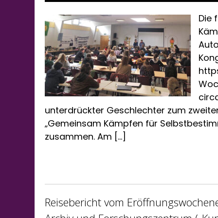
Die 
Käm
Aut
Kong
http
Woch
circ
unterdrückter Geschlechter zum zweite
„Gemeinsam Kämpfen für Selbstbesti
zusammen. Am […]
Reisebericht vom Eröffnungswochene
Archiv und Forschungszentrum („Kur