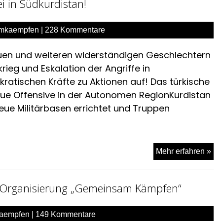
i in Südkurdistan!
Fe
un
sta
mkaempfen
|
228 Kommentare
Mit
uen und weiteren widerständigen Geschlechtern
rieg und Eskalation der Angriffe in
ratischen Kräfte zu Aktionen auf! Das türkische
 neue Offensive in der Autonomen RegionKurdistan
neue Militärbasen errichtet und Truppen
St
Mehr erfahren »
de
An
en Organisierung „Gemeinsam Kämpfen“
de
Tü
in
aempfen
|
149 Kommentare