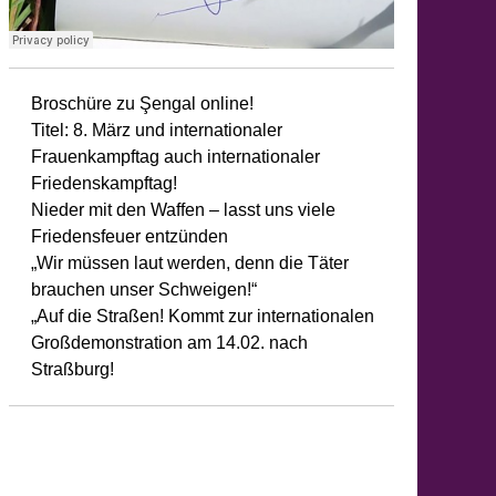
g
gen
walt
Broschüre zu Şengal online!
auen:
Titel: 8. März und internationaler
meinsam
Frauenkampftag auch internationaler
rteidigen
Friedenskampftag!
Nieder mit den Waffen – lasst uns viele
s
Friedensfeuer entzünden
ben
„Wir müssen laut werden, denn die Täter
brauchen unser Schweigen!“
„Auf die Straßen! Kommt zur internationalen
yan
Großdemonstration am 14.02. nach
adî!
Straßburg!
us
f
e
raße!