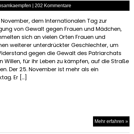
20
nsamkaempfen
|
202 Kommentare
 November, dem Internationalen Tag zur
igung von Gewalt gegen Frauen und Mädchen,
melten sich an vielen Orten Frauen und
en weiterer unterdrückter Geschlechter, um
Widerstand gegen die Gewalt des Patriarchats
 Willen, für ihr Leben zu kämpfen, auf die Straße
en. Der 25. November ist mehr als ein
ag. Er […]
Z
Mehr erfahren »
int