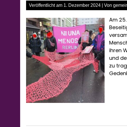
Veröffentlicht am
1. Dezember 2024
| Von
gemei
Am 25.
Beseit
versam
Mensch
ihren 
und den
zu trag
Gedenkt