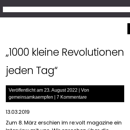
Zum
Get 30% off your fi
Inhalt
springen
„1000 kleine Revolutionen
jeden Tag“
Veröffentlicht am
23. August 2022
| Von
gemeinsamkaempfen
|
7 Kommentare
13.03.2019
Zum 8. März erschien im re:volt magazine ein